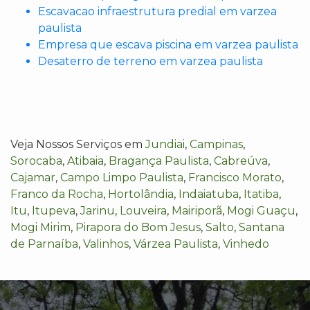
Escavacao infraestrutura predial em varzea
paulista
Empresa que escava piscina em varzea paulista
Desaterro de terreno em varzea paulista
Veja Nossos Serviços em
Jundiai
,
Campinas
,
Sorocaba
,
Atibaia
,
Bragança Paulista
,
Cabreúva
,
Cajamar
,
Campo Limpo Paulista
,
Francisco Morato
,
Franco da Rocha
,
Hortolândia
,
Indaiatuba
,
Itatiba
,
Itu
,
Itupeva
,
Jarinu
,
Louveira
,
Mairiporã
,
Mogi Guaçu
,
Mogi Mirim
,
Pirapora do Bom Jesus
,
Salto
,
Santana
de Parnaíba
,
Valinhos
,
Várzea Paulista
,
Vinhedo