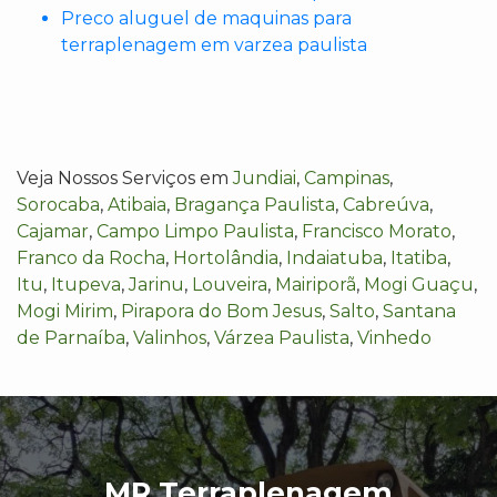
Preco aluguel de maquinas para
terraplenagem em varzea paulista
Veja Nossos Serviços em
Jundiai
,
Campinas
,
Sorocaba
,
Atibaia
,
Bragança Paulista
,
Cabreúva
,
Cajamar
,
Campo Limpo Paulista
,
Francisco Morato
,
Franco da Rocha
,
Hortolândia
,
Indaiatuba
,
Itatiba
,
Itu
,
Itupeva
,
Jarinu
,
Louveira
,
Mairiporã
,
Mogi Guaçu
,
Mogi Mirim
,
Pirapora do Bom Jesus
,
Salto
,
Santana
de Parnaíba
,
Valinhos
,
Várzea Paulista
,
Vinhedo
MR Terraplenagem