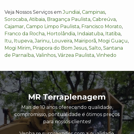
Veja Nossos Serviços em
Jundiai
,
Campinas
,
Sorocaba
,
Atibaia
,
Bragança Paulista
,
Cabreúva
,
Cajamar
,
Campo Limpo Paulista
,
Francisco Morato
,
Franco da Rocha
,
Hortolândia
,
Indaiatuba
,
Itatiba
,
Itu
,
Itupeva
,
Jarinu
,
Louveira
,
Mairiporã
,
Mogi Guaçu
,
Mogi Mirim
,
Pirapora do Bom Jesus
,
Salto
,
Santana
de Parnaíba
,
Valinhos
,
Várzea Paulista
,
Vinhedo
MR Terraplenagem
Mais de 10 anos oferecendo qualidade,
compromisso, pontualidade e ótimos preços
para nossos clientes!
Venha se surpreender com a qualidade,