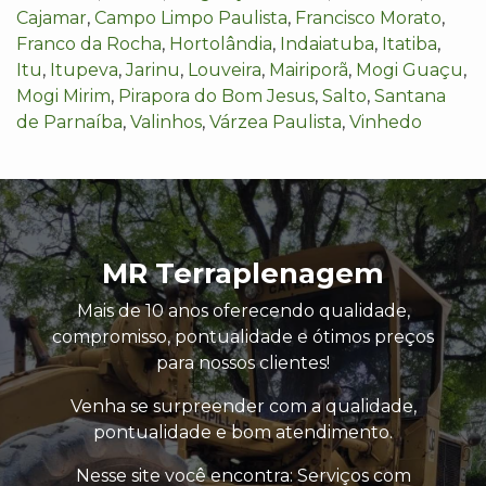
Cajamar
,
Campo Limpo Paulista
,
Francisco Morato
,
Franco da Rocha
,
Hortolândia
,
Indaiatuba
,
Itatiba
,
Itu
,
Itupeva
,
Jarinu
,
Louveira
,
Mairiporã
,
Mogi Guaçu
,
Mogi Mirim
,
Pirapora do Bom Jesus
,
Salto
,
Santana
de Parnaíba
,
Valinhos
,
Várzea Paulista
,
Vinhedo
MR Terraplenagem
Mais de 10 anos oferecendo qualidade,
compromisso, pontualidade e ótimos preços
para nossos clientes!
Venha se surpreender com a qualidade,
pontualidade e bom atendimento.
Nesse site você encontra: Serviços com