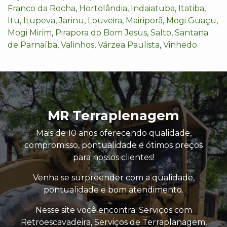
Franco da Rocha
,
Hortolândia
,
Indaiatuba
,
Itatiba
,
Itu
,
Itupeva
,
Jarinu
,
Louveira
,
Mairiporã
,
Mogi Guaçu
,
Mogi Mirim
,
Pirapora do Bom Jesus
,
Salto
,
Santana
de Parnaíba
,
Valinhos
,
Várzea Paulista
,
Vinhedo
MR Terraplenagem
Mais de 10 anos oferecendo qualidade,
compromisso, pontualidade e ótimos preços
para nossos clientes!
Venha se surpreender com a qualidade,
pontualidade e bom atendimento.
Nesse site você encontra: Serviços com
Retroescavadeira, Serviços de Terraplanagem,