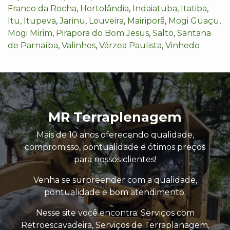
Franco da Rocha
,
Hortolândia
,
Indaiatuba
,
Itatiba
,
Itu
,
Itupeva
,
Jarinu
,
Louveira
,
Mairiporã
,
Mogi Guaçu
,
Mogi Mirim
,
Pirapora do Bom Jesus
,
Salto
,
Santana
de Parnaíba
,
Valinhos
,
Várzea Paulista
,
Vinhedo
MR Terraplenagem
Mais de 10 anos oferecendo qualidade,
compromisso, pontualidade e ótimos preços
para nossos clientes!
Venha se surpreender com a qualidade,
pontualidade e bom atendimento.
Nesse site você encontra: Serviços com
Retroescavadeira, Serviços de Terraplanagem,