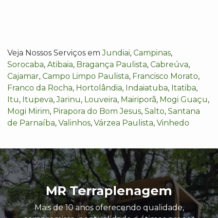
Veja Nossos Serviços em
Jundiai
,
Campinas
,
Sorocaba
,
Atibaia
,
Bragança Paulista
,
Cabreúva
,
Cajamar
,
Campo Limpo Paulista
,
Francisco Morato
,
Franco da Rocha
,
Hortolândia
,
Indaiatuba
,
Itatiba
,
Itu
,
Itupeva
,
Jarinu
,
Louveira
,
Mairiporã
,
Mogi Guaçu
,
Mogi Mirim
,
Pirapora do Bom Jesus
,
Salto
,
Santana
de Parnaíba
,
Valinhos
,
Várzea Paulista
,
Vinhedo
MR Terraplenagem
Mais de 10 anos oferecendo qualidade,