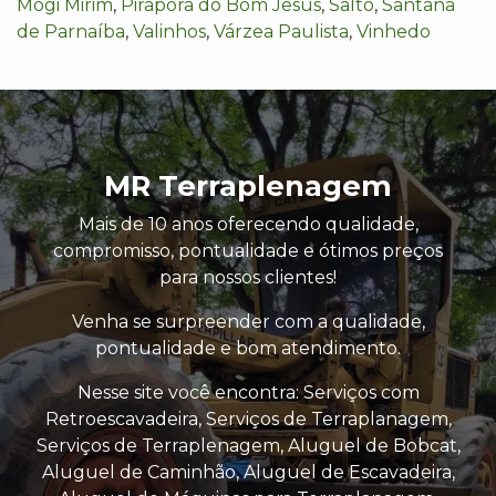
Mogi Mirim
,
Pirapora do Bom Jesus
,
Salto
,
Santana
de Parnaíba
,
Valinhos
,
Várzea Paulista
,
Vinhedo
MR Terraplenagem
Mais de 10 anos oferecendo qualidade,
compromisso, pontualidade e ótimos preços
para nossos clientes!
Venha se surpreender com a qualidade,
pontualidade e bom atendimento.
Nesse site você encontra: Serviços com
Retroescavadeira, Serviços de Terraplanagem,
Serviços de Terraplenagem, Aluguel de Bobcat,
Aluguel de Caminhão, Aluguel de Escavadeira,