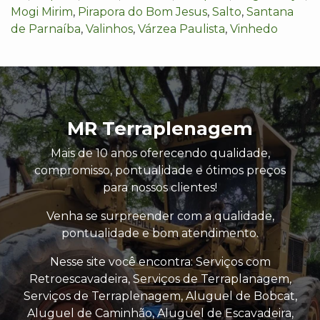
Mogi Mirim
,
Pirapora do Bom Jesus
,
Salto
,
Santana
de Parnaíba
,
Valinhos
,
Várzea Paulista
,
Vinhedo
MR Terraplenagem
Mais de 10 anos oferecendo qualidade,
compromisso, pontualidade e ótimos preços
para nossos clientes!
Venha se surpreender com a qualidade,
pontualidade e bom atendimento.
Nesse site você encontra: Serviços com
Retroescavadeira, Serviços de Terraplanagem,
Serviços de Terraplenagem, Aluguel de Bobcat,
Aluguel de Caminhão, Aluguel de Escavadeira,