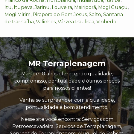
Franco da Rocha
,
Hortolândia
,
Indaiatuba
,
Itatiba
,
Itu
,
Itupeva
,
Jarinu
,
Louveira
,
Mairiporã
,
Mogi Guaçu
,
Mogi Mirim
,
Pirapora do Bom Jesus
,
Salto
,
Santana
de Parnaíba
,
Valinhos
,
Várzea Paulista
,
Vinhedo
MR Terraplenagem
Mais de 10 anos oferecendo qualidade,
compromisso, pontualidade e ótimos preços
para nossos clientes!
Venha se surpreender com a qualidade,
pontualidade e bom atendimento.
Nesse site você encontra: Serviços com
Retroescavadeira, Serviços de Terraplanagem,
Serviços de Terraplenagem, Aluguel de Bobcat,