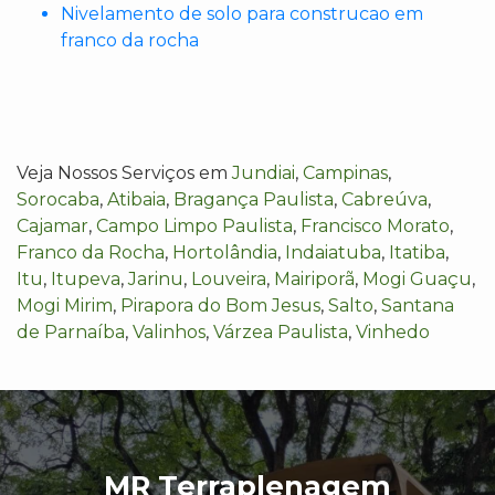
Nivelamento de solo para construcao em
franco da rocha
Veja Nossos Serviços em
Jundiai
,
Campinas
,
Sorocaba
,
Atibaia
,
Bragança Paulista
,
Cabreúva
,
Cajamar
,
Campo Limpo Paulista
,
Francisco Morato
,
Franco da Rocha
,
Hortolândia
,
Indaiatuba
,
Itatiba
,
Itu
,
Itupeva
,
Jarinu
,
Louveira
,
Mairiporã
,
Mogi Guaçu
,
Mogi Mirim
,
Pirapora do Bom Jesus
,
Salto
,
Santana
de Parnaíba
,
Valinhos
,
Várzea Paulista
,
Vinhedo
MR Terraplenagem