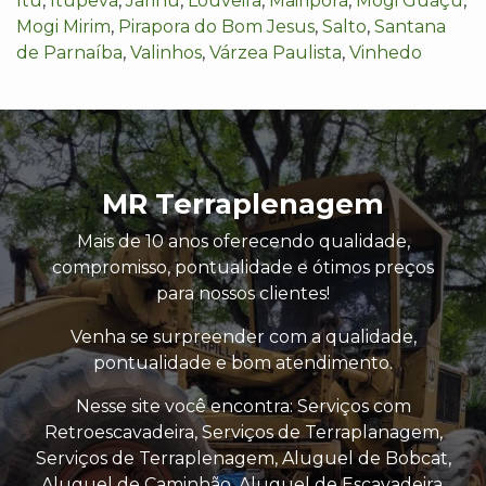
Itu
,
Itupeva
,
Jarinu
,
Louveira
,
Mairiporã
,
Mogi Guaçu
,
Mogi Mirim
,
Pirapora do Bom Jesus
,
Salto
,
Santana
de Parnaíba
,
Valinhos
,
Várzea Paulista
,
Vinhedo
MR Terraplenagem
Mais de 10 anos oferecendo qualidade,
compromisso, pontualidade e ótimos preços
para nossos clientes!
Venha se surpreender com a qualidade,
pontualidade e bom atendimento.
Nesse site você encontra: Serviços com
Retroescavadeira, Serviços de Terraplanagem,
Serviços de Terraplenagem, Aluguel de Bobcat,
Aluguel de Caminhão, Aluguel de Escavadeira,