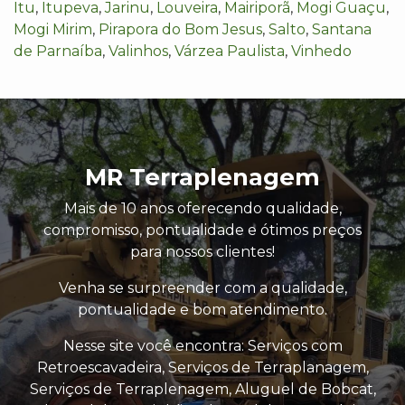
Itu
,
Itupeva
,
Jarinu
,
Louveira
,
Mairiporã
,
Mogi Guaçu
,
Mogi Mirim
,
Pirapora do Bom Jesus
,
Salto
,
Santana
de Parnaíba
,
Valinhos
,
Várzea Paulista
,
Vinhedo
MR Terraplenagem
Mais de 10 anos oferecendo qualidade,
compromisso, pontualidade e ótimos preços
para nossos clientes!
Venha se surpreender com a qualidade,
pontualidade e bom atendimento.
Nesse site você encontra: Serviços com
Retroescavadeira, Serviços de Terraplanagem,
Serviços de Terraplenagem, Aluguel de Bobcat,