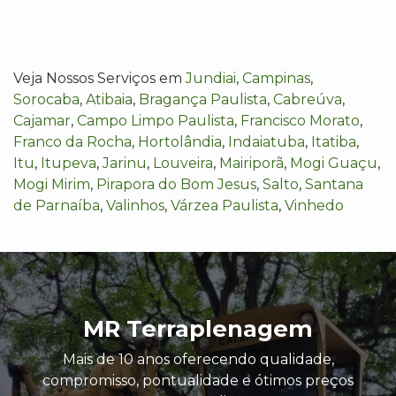
Veja Nossos Serviços em
Jundiai
,
Campinas
,
Sorocaba
,
Atibaia
,
Bragança Paulista
,
Cabreúva
,
Cajamar
,
Campo Limpo Paulista
,
Francisco Morato
,
Franco da Rocha
,
Hortolândia
,
Indaiatuba
,
Itatiba
,
Itu
,
Itupeva
,
Jarinu
,
Louveira
,
Mairiporã
,
Mogi Guaçu
,
Mogi Mirim
,
Pirapora do Bom Jesus
,
Salto
,
Santana
de Parnaíba
,
Valinhos
,
Várzea Paulista
,
Vinhedo
MR Terraplenagem
Mais de 10 anos oferecendo qualidade,
compromisso, pontualidade e ótimos preços